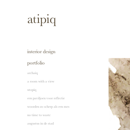
atipiq
interior design
portfolio
archaiq
a room with a view
utopiq
een paviljoen voor reflectie
woorden zo scherp als een mes
no time to waste
augustus in de stad