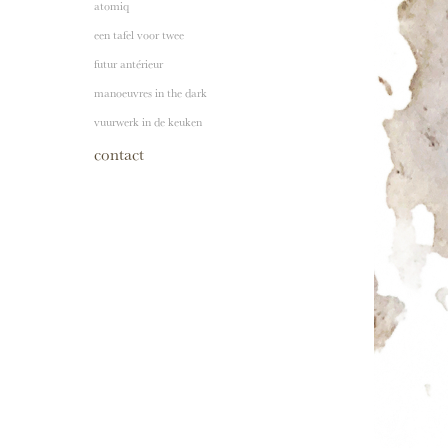
atomiq
een tafel voor twee
futur antérieur
manoeuvres in the dark
vuurwerk in de keuken
contact